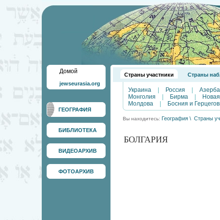
Домой
Страны участники
Страны наб
jewseurasia.org
Украина
|
Россия
|
Азерб
Монголия
|
Бирма
|
Новая
Молдова
|
Босния и Герцего
ГЕОГРАФИЯ
География
\
Страны уч
Вы находитесь:
БИБЛИОТЕКА
БОЛГАРИЯ
ВИДЕОАРХИВ
ФОТОАРХИВ