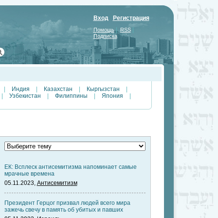
Вход
Регистрация
|
|
Помощь
RSS
Подписка
|
Индия
|
Казахстан
|
Кыргызстан
|
|
Узбекистан
|
Филиппины
|
Япония
|
ЕК: Всплеск антисемитизма напоминает самые
мрачные времена
05.11.2023,
Антисемитизм
Президент Герцог призвал людей всего мира
зажечь свечу в память об убитых и павших