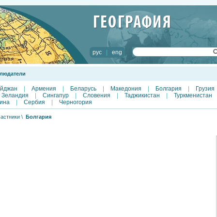
рус
|
eng
людатели
айджан
|
Армения
|
Беларусь
|
Македония
|
Болгария
|
Грузия
 Зеландия
|
Сингапур
|
Словения
|
Таджикистан
|
Туркменистан
вина
|
Сербия
|
Черногория
астники
\
Болгария