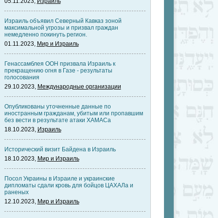
05.11.2023,
Израиль
Израиль объявил Северный Кавказ зоной
максимальной угрозы и призвал граждан
немедленно покинуть регион.
01.11.2023,
Мир и Израиль
Генассамблея ООН призвала Израиль к
прекращению огня в Газе - результаты
голосования
29.10.2023,
Международные организации
Опубликованы уточненные данные по
иностранным гражданам, убитым или пропавшим
без вести в результате атаки ХАМАСа
18.10.2023,
Израиль
Исторический визит Байдена в Израиль
18.10.2023,
Мир и Израиль
Посол Украины в Израиле и украинские
дипломаты сдали кровь для бойцов ЦАХАЛа и
раненых
12.10.2023,
Мир и Израиль